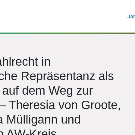
Ja
lrecht in
sche Repräsentanz als
t auf dem Weg zur
– Theresia von Groote,
a Mülligann und
m AW-Kreis